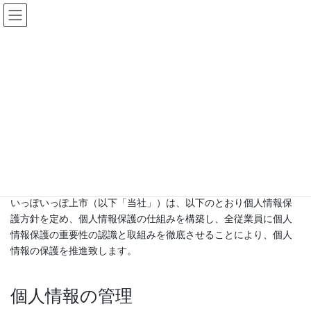
コ
ナ
ン
ビ
テ
ゲ
HOME
プライバシーポリシー
ン
ー
ツ
シ
に
ョ
移
ン
プライバシーポリシー
動
に
移
動
コメント
いっぽいっぽ上市（以下「当社」）は、以下のとおり個人情報保
護方針を定め、個人情報保護の仕組みを構築し、全従業員に個人
情報保護の重要性の認識と取組みを徹底させることにより、個人
情報の保護を推進致します。
個人情報の管理