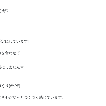
完成♡
定にしています!
力を合わせて
気にしません☆
(#^.^#)
べき姿だな～とつくづく感じています。