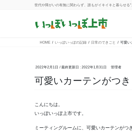
コ
ナ
世代や障がいの有無に関わらず、誰もがイキイキと暮らせる"
ン
ビ
テ
ゲ
ン
ー
ツ
シ
に
ョ
HOME
いっぽいっぽの記録
日常のできごと
可愛いカ
移
ン
動
に
移
動
2022年2月1日
/ 最終更新日 :
2022年1月31日
管理者
可愛いカーテンがつきまし
こんにちは。
いっぽいっぽ上市です。
ミーティングルームに、可愛いカーテンがつ