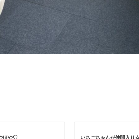
やほや♡
いちごちゃんが仲間入り