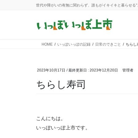
コ
ナ
世代や障がいの有無に関わらず、誰もがイキイキと暮らせる"
ン
ビ
テ
ゲ
ン
ー
ツ
シ
に
ョ
HOME
いっぽいっぽの記録
日常のできごと
ちらし
移
ン
動
に
移
動
2023年10月17日
/ 最終更新日 :
2023年12月20日
管理者
ちらし寿司
こんにちは。
いっぽいっぽ上市です。