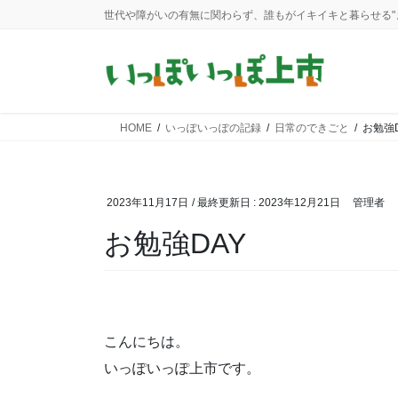
コ
ナ
世代や障がいの有無に関わらず、誰もがイキイキと暮らせる"
ン
ビ
テ
ゲ
ン
ー
ツ
シ
に
ョ
HOME
いっぽいっぽの記録
日常のできごと
お勉強D
移
ン
動
に
移
動
2023年11月17日
/ 最終更新日 :
2023年12月21日
管理者
お勉強DAY
こんにちは。
いっぽいっぽ上市です。